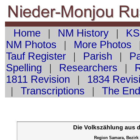
Home
|
NM History
|
KS
NM Photos
|
More Photos
Tauf
Register
|
Parish
|
Pa
Spelling
|
Researchers
|
1811 Revision
|
1834 Revis
|
Transcriptions
|
The En
Die Volkszählung aus 
Region Samara, Bezirk