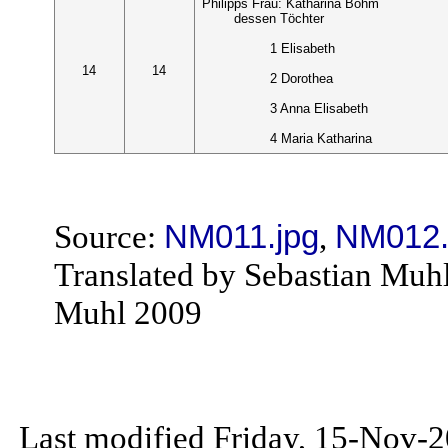
Philipps Frau: Katharina Böhm
dessen Töchter
1 Elisabeth
14
14
2 Dorothea
3 Anna Elisabeth
4 Maria Katharina
Source:
NM011.jpg
,
NM012.
Translated by Sebastian Muh
Muhl 2009
Last modified Friday, 15-Nov-