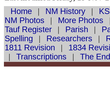
Home
|
NM History
|
KS
NM Photos
|
More Photos
Tauf
Register
|
Parish
|
Pa
Spelling
|
Researchers
|
1811 Revision
|
1834 Revis
|
Transcriptions
|
The En