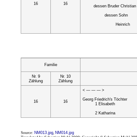
16
16
dessen Bruder Christian
dessen Sohn
Heinrich
Familie
Nr. 9
Nr. 10
Zählung
Zählung
< — — — >
Georg Friedrich's Töchter
16
16
1 Elisabeth
2 Katharina
Source:
NM013.jpg
,
NM014.jpg