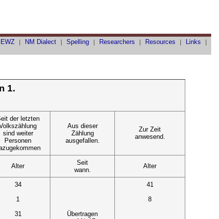
|
EWZ
|
NM Dialect
|
Spelling
|
Researchers
|
Resources
|
Links
|
n 1.
eit der letzten
Volkszählung
Aus dieser
Zur Zeit
sind weiter
Zählung
anwesend.
Personen
ausgefallen.
azugekommen
Seit
Alter
Alter
wann.
34
41
1
8
31
Übertragen