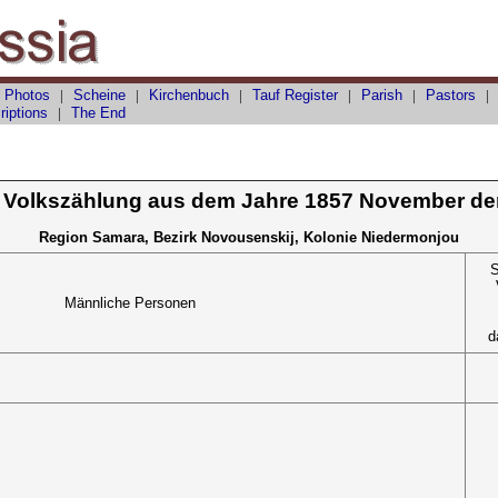
 Photos
|
Scheine
|
Kirchenbuch
|
Tauf
Register
|
Parish
|
Pastors
riptions
|
The End
 Volkszählung aus dem Jahre 1857 November de
Region Samara, Bezirk Novousenskij, Kolonie Niedermonjou
S
Männliche Personen
d