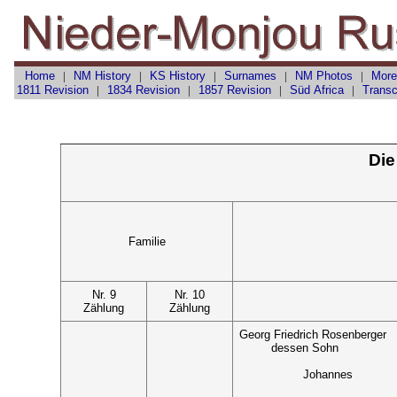
Home
|
NM History
|
KS History
|
Surnames
|
NM Photos
|
More
1811 Revision
|
1834 Revision
|
1857 Revision
|
Süd Africa
|
Transc
Die
Familie
Nr. 9
Nr. 10
Zählung
Zählung
Georg Friedrich Rosenberger
dessen Sohn
Johannes