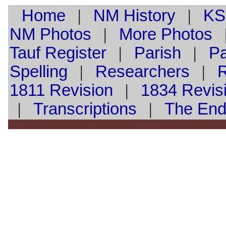
Home
|
NM History
|
KS
NM Photos
|
More Photos
Tauf
Register
|
Parish
|
Pa
Spelling
|
Researchers
|
1811 Revision
|
1834 Revis
|
Transcriptions
|
The En