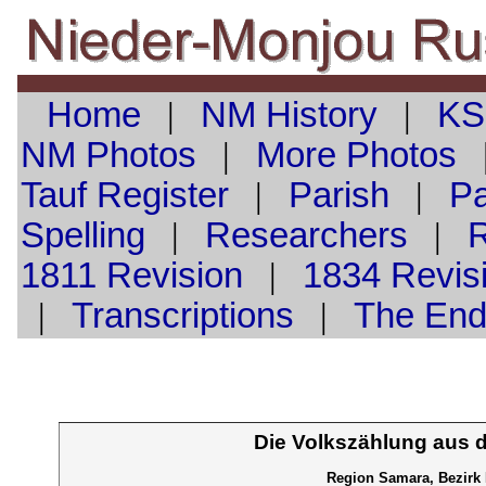
Home
|
NM History
|
KS
NM Photos
|
More Photos
Tauf
Register
|
Parish
|
Pa
Spelling
|
Researchers
|
1811 Revision
|
1834 Revis
|
Transcriptions
|
The En
Die Volkszählung aus 
Region Samara, Bezirk