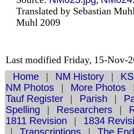
Translated by Sebastian Muh
Muhl 2009
Last modified Friday, 15-Nov-
Home
|
NM History
|
KS
NM Photos
|
More Photos
Tauf
Register
|
Parish
|
Pa
Spelling
|
Researchers
|
1811 Revision
|
1834 Revis
|
Transcriptions
|
The En