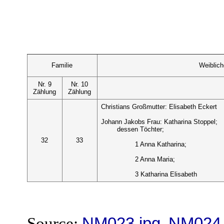
Familie
Weiblic
Nr. 9
Nr. 10
Zählung
Zählung
Christians Großmutter: Elisabeth Eckert
Johann Jakobs Frau: Katharina Stoppel;
dessen Töchter;
32
33
1 Anna Katharina;
2 Anna Maria;
3 Katharina Elisabeth
Source:
NM023.jpg
,
NM024.