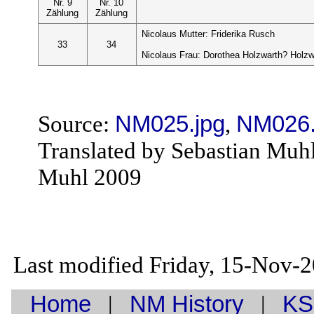
Nr. 9
Nr. 10
Zählung
Zählung
Nicolaus Mutter: Friderika Rusch
33
34
Nicolaus Frau: Dorothea Holzwarth? Hol
Source:
NM025.jpg
,
NM026.
Translated by Sebastian Muh
Muhl 2009
Last modified Friday, 15-Nov-
Home
|
NM History
|
KS