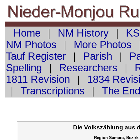
Home
|
NM History
|
KS
NM Photos
|
More Photos
Tauf
Register
|
Parish
|
Pa
Spelling
|
Researchers
|
1811 Revision
|
1834 Revis
|
Transcriptions
|
The En
Die Volkszählung aus 
Region Samara, Bezirk