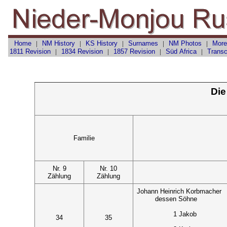
Home
|
NM History
|
KS History
|
Surnames
|
NM Photos
|
More
1811 Revision
|
1834 Revision
|
1857 Revision
|
Süd Africa
|
Transc
Die
Familie
Nr. 9
Nr. 10
Zählung
Zählung
Johann Heinrich Korbmacher
dessen Söhne
1 Jakob
34
35