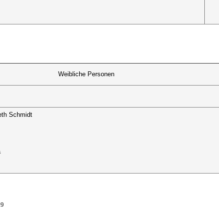
Weibliche Personen
eth Schmidt
a
09