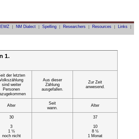
|
EWZ
|
NM Dialect
|
Spelling
|
Researchers
|
Resources
|
Links
|
n 1.
eit der letzten
Volkszählung
Aus dieser
Zur Zeit
sind weiter
Zählung
anwesend.
Personen
ausgefallen.
azugekommen
Seit
Alter
Alter
wann.
30
37
3
10
1 ½
8 ½
noch nicht
1 Monat