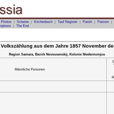
 Photos
|
Scheine
|
Kirchenbuch
|
Tauf
Register
|
Parish
|
Pastors
riptions
|
The End
 Volkszählung aus dem Jahre 1857 November de
Region Samara, Bezirk Novousenskij, Kolonie Niedermonjou
S
Männliche Personen
d