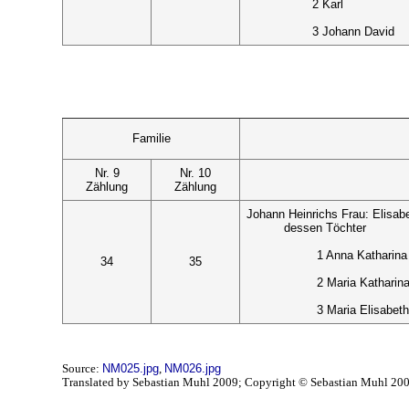
2 Karl
3 Johann David
Familie
Nr. 9
Nr. 10
Zählung
Zählung
Johann Heinrichs Frau: Elisab
dessen Töchter
1 Anna Katharina
34
35
2 Maria Katharin
3 Maria Elisabeth
Source:
NM025.jpg
,
NM026.jpg
Translated by Sebastian Muhl 2009; Copyright © Sebastian Muhl 20