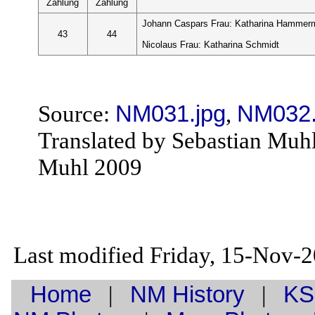
Zählung
Zählung
Johann Caspars Frau: Katharina Hammerm
43
44
Nicolaus Frau: Katharina Schmidt
Source:
NM031.jpg
,
NM032.
Translated by Sebastian Muh
Muhl 2009
Last modified Friday, 15-Nov-
Home
|
NM History
|
KS