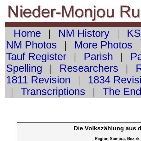
Home
|
NM History
|
KS
NM Photos
|
More Photos
Tauf
Register
|
Parish
|
Pa
Spelling
|
Researchers
|
1811 Revision
|
1834 Revis
|
Transcriptions
|
The En
Die Volkszählung aus 
Region Samara, Bezirk