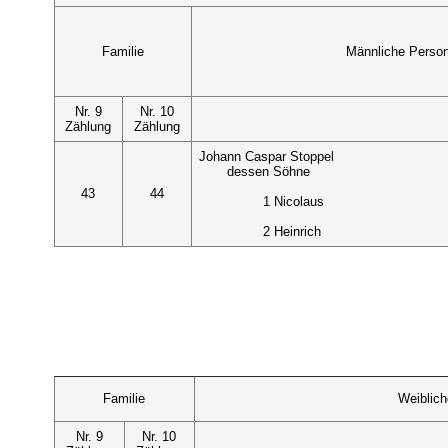
Familie
Männliche Perso
Nr. 9
Nr. 10
Zählung
Zählung
Johann Caspar Stoppel
dessen Söhne
43
44
1 Nicolaus
2 Heinrich
Familie
Weiblic
Nr. 9
Nr. 10