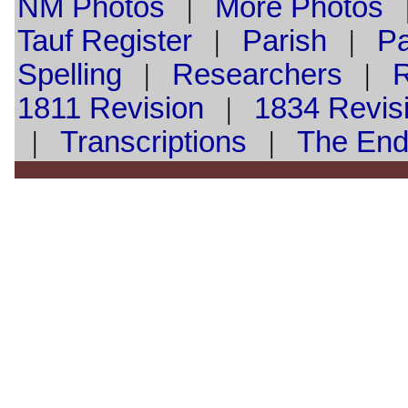
NM Photos
|
More Photos
Tauf
Register
|
Parish
|
Pa
Spelling
|
Researchers
|
1811 Revision
|
1834 Revis
|
Transcriptions
|
The En