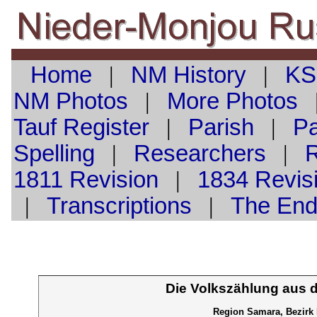
Home
|
NM History
|
KS
NM Photos
|
More Photos
Tauf
Register
|
Parish
|
Pa
Spelling
|
Researchers
|
1811 Revision
|
1834 Revis
|
Transcriptions
|
The En
Die Volkszählung aus 
Region Samara, Bezirk