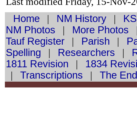
Last modified Friday, 15-Nov-
Home
|
NM History
|
KS
NM Photos
|
More Photos
Tauf
Register
|
Parish
|
Pa
Spelling
|
Researchers
|
1811 Revision
|
1834 Revis
|
Transcriptions
|
The En