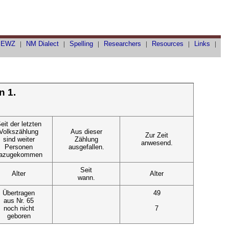
|
EWZ
|
NM Dialect
|
Spelling
|
Researchers
|
Resources
|
Links
|
n 1.
eit der letzten
Volkszählung
Aus dieser
Zur Zeit
sind weiter
Zählung
anwesend.
Personen
ausgefallen.
azugekommen
Seit
Alter
Alter
wann.
Übertragen
49
aus Nr. 65
noch nicht
7
geboren