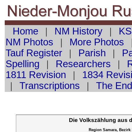
Home
|
NM History
|
KS
NM Photos
|
More Photos
Tauf
Register
|
Parish
|
Pa
Spelling
|
Researchers
|
1811 Revision
|
1834 Revis
|
Transcriptions
|
The En
Die Volkszählung aus 
Region Samara, Bezirk