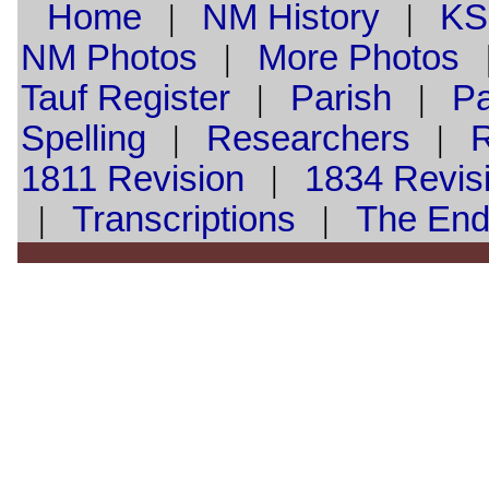
Home
|
NM History
|
KS
NM Photos
|
More Photos
Tauf
Register
|
Parish
|
Pa
Spelling
|
Researchers
|
1811 Revision
|
1834 Revis
|
Transcriptions
|
The En