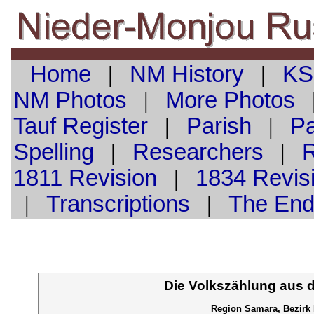
Home
|
NM History
|
KS
NM Photos
|
More Photos
Tauf
Register
|
Parish
|
Pa
Spelling
|
Researchers
|
1811 Revision
|
1834 Revis
|
Transcriptions
|
The En
Die Volkszählung aus 
Region Samara, Bezirk