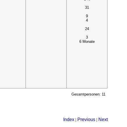
31
9
4
24
3
6 Monate
Gesamtpersonen: 11
Index
|
Previous
|
Next