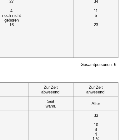
27
34
4
11
noch nicht
5
geboren
16
23
Gesamtpersonen: 6
Zur Zeit
Zur Zeit
abwesend.
anwesend.
Seit
Alter
wann.
33
10
8
4
1 ½