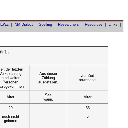
|
EWZ
|
NM Dialect
|
Spelling
|
Researchers
|
Resources
|
Links
|
n 1.
eit der letzten
Volkszählung
Aus dieser
Zur Zeit
sind weiter
Zählung
anwesend.
Personen
ausgefallen.
azugekommen
Seit
Alter
Alter
wann.
29
36
noch nicht
5
geboren