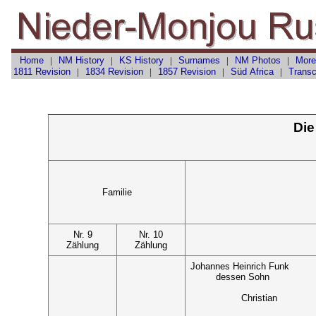
Home
|
NM History
|
KS History
|
Surnames
|
NM Photos
|
More
1811 Revision
|
1834 Revision
|
1857 Revision
|
Süd Africa
|
Transc
Die
Familie
Nr. 9
Nr. 10
Zählung
Zählung
Johannes Heinrich Funk
dessen Sohn
Christian