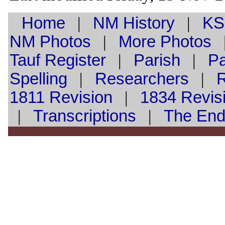
Home
|
NM History
|
KS
NM Photos
|
More Photos
Tauf
Register
|
Parish
|
Pa
Spelling
|
Researchers
|
1811 Revision
|
1834 Revis
|
Transcriptions
|
The En