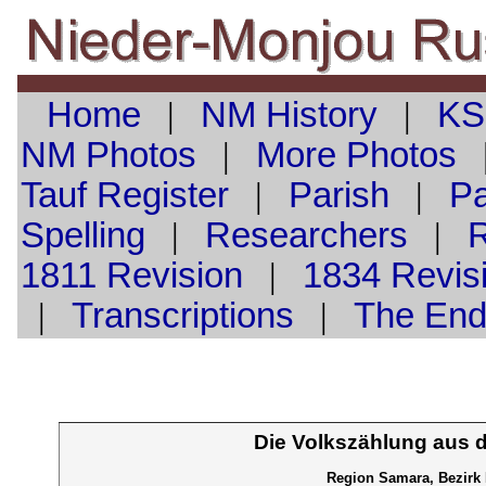
Home
|
NM History
|
KS
NM Photos
|
More Photos
Tauf
Register
|
Parish
|
Pa
Spelling
|
Researchers
|
1811 Revision
|
1834 Revis
|
Transcriptions
|
The En
Die Volkszählung aus 
Region Samara, Bezirk