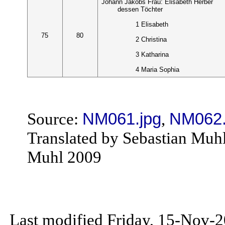
Johann Jakobs Frau: Elisabeth Herber
dessen Töchter
1 Elisabeth
75
80
2 Christina
3 Katharina
4 Maria Sophia
Source:
NM061.jpg
,
NM062.
Translated by Sebastian Muh
Muhl 2009
Last modified Friday, 15-Nov-