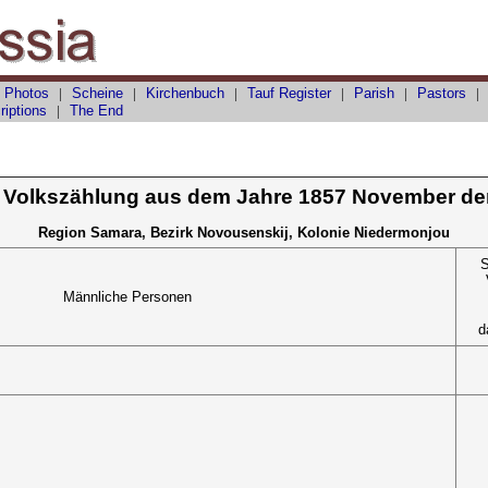
 Photos
|
Scheine
|
Kirchenbuch
|
Tauf
Register
|
Parish
|
Pastors
riptions
|
The End
 Volkszählung aus dem Jahre 1857 November de
Region Samara, Bezirk Novousenskij, Kolonie Niedermonjou
S
Männliche Personen
d