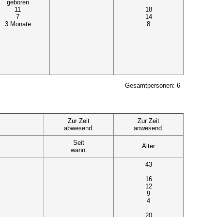
geboren
11
18
7
14
3 Monate
8
Gesamtpersonen: 6
Zur Zeit
Zur Zeit
abwesend.
anwesend.
Seit
Alter
wann.
43
16
12
9
4
20