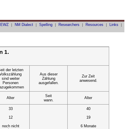
|
EWZ
|
NM Dialect
|
Spelling
|
Researchers
|
Resources
|
Links
|
n 1.
eit der letzten
Volkszählung
Aus dieser
Zur Zeit
sind weiter
Zählung
anwesend.
Personen
ausgefallen.
azugekommen
Seit
Alter
Alter
wann.
33
40
12
19
noch nicht
6 Monate