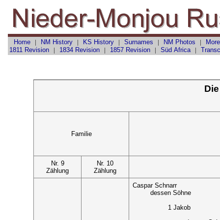
Home
|
NM History
|
KS History
|
Surnames
|
NM Photos
|
More
1811 Revision
|
1834 Revision
|
1857 Revision
|
Süd Africa
|
Transc
Die
Familie
Nr. 9
Nr. 10
Zählung
Zählung
Caspar Schnarr
dessen Söhne
1 Jakob