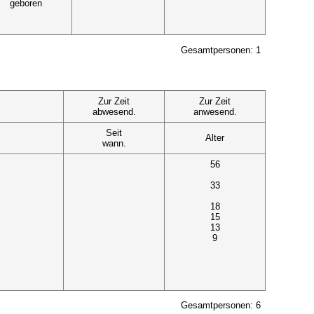
geboren
Gesamtpersonen: 1
Zur Zeit
Zur Zeit
abwesend.
anwesend.
Seit
Alter
wann.
56
33
18
15
13
9
Gesamtpersonen: 6