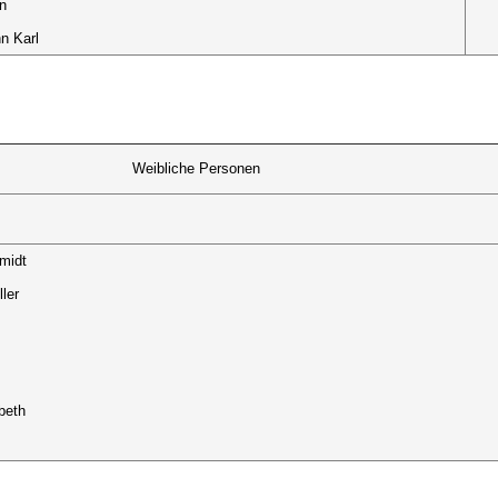
n
n Karl
Weibliche Personen
midt
ller
beth