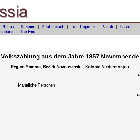
 Photos
|
Scheine
|
Kirchenbuch
|
Tauf
Register
|
Parish
|
Pastors
riptions
|
The End
 Volkszählung aus dem Jahre 1857 November de
Region Samara, Bezirk Novousenskij, Kolonie Niedermonjou
S
Männliche Personen
d