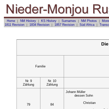
Home
|
NM History
|
KS History
|
Surnames
|
NM Photos
|
More
1811 Revision
|
1834 Revision
|
1857 Revision
|
Süd Africa
|
Transc
Die
Familie
Nr. 9
Nr. 10
Zählung
Zählung
Johann Müller
dessen Sohn
Christian
79
84