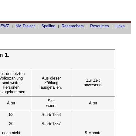
|
EWZ
|
NM Dialect
|
Spelling
|
Researchers
|
Resources
|
Links
|
n 1.
eit der letzten
Volkszählung
Aus dieser
Zur Zeit
sind weiter
Zählung
anwesend.
Personen
ausgefallen.
azugekommen
Seit
Alter
Alter
wann.
53
Starb 1853
30
Starb 1857
noch nicht
9 Monate