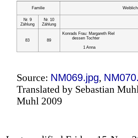
Familie
Weiblic
Nr. 9
Nr. 10
Zählung
Zählung
Konrads Frau: Margareth Riel
dessen Tochter
83
89
1 Anna
Source:
NM069.jpg
,
NM070.
Translated by Sebastian Muh
Muhl 2009