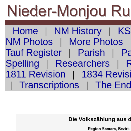
Home
|
NM History
|
KS
NM Photos
|
More Photos
Tauf
Register
|
Parish
|
Pa
Spelling
|
Researchers
|
1811 Revision
|
1834 Revis
|
Transcriptions
|
The En
Die Volkszählung aus 
Region Samara, Bezirk