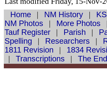
Last modified Friday, 15-Nov-
Home
|
NM History
|
KS
NM Photos
|
More Photos
Tauf
Register
|
Parish
|
Pa
Spelling
|
Researchers
|
1811 Revision
|
1834 Revis
|
Transcriptions
|
The En