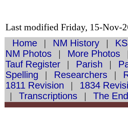
Last modified Friday, 15-Nov-
Home
|
NM History
|
KS
NM Photos
|
More Photos
Tauf
Register
|
Parish
|
Pa
Spelling
|
Researchers
|
1811 Revision
|
1834 Revis
|
Transcriptions
|
The En