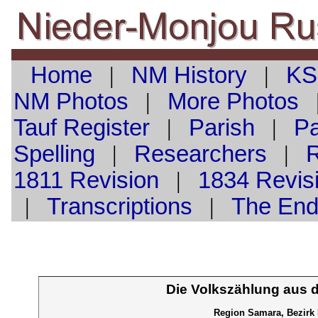
Home
|
NM History
|
KS
NM Photos
|
More Photos
Tauf
Register
|
Parish
|
Pa
Spelling
|
Researchers
|
1811 Revision
|
1834 Revis
|
Transcriptions
|
The En
Die Volkszählung aus 
Region Samara, Bezirk