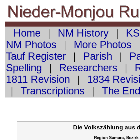
Home
|
NM History
|
KS
NM Photos
|
More Photos
Tauf
Register
|
Parish
|
Pa
Spelling
|
Researchers
|
1811 Revision
|
1834 Revis
|
Transcriptions
|
The En
Die Volkszählung aus 
Region Samara, Bezirk