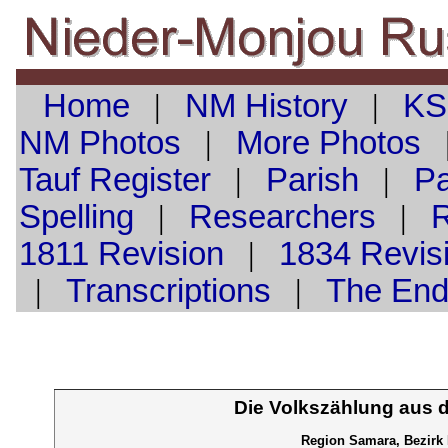
Home
|
NM History
|
KS
NM Photos
|
More Photos
Tauf
Register
|
Parish
|
Pa
Spelling
|
Researchers
|
1811 Revision
|
1834 Revis
|
Transcriptions
|
The En
Die Volkszählung aus 
Region Samara, Bezirk