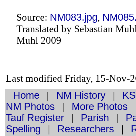
Source:
NM083.jpg
,
NM085.
Translated by Sebastian Muh
Muhl 2009
Last modified Friday, 15-Nov-
Home
|
NM History
|
KS
NM Photos
|
More Photos
Tauf
Register
|
Parish
|
Pa
Spelling
|
Researchers
|