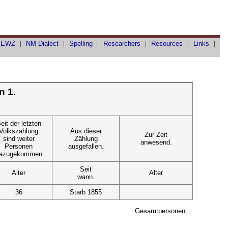
|
EWZ
|
NM Dialect
|
Spelling
|
Researchers
|
Resources
|
Links
|
n 1.
eit der letzten
Volkszählung
Aus dieser
Zur Zeit
sind weiter
Zählung
anwesend.
Personen
ausgefallen.
azugekommen
Seit
Alter
Alter
wann.
36
Starb 1855
Gesamtpersonen: