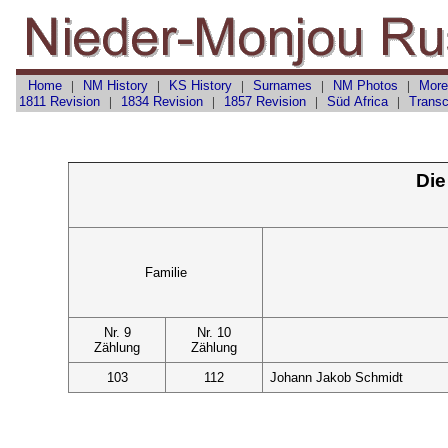
Home
|
NM History
|
KS History
|
Surnames
|
NM Photos
|
More
1811 Revision
|
1834 Revision
|
1857 Revision
|
Süd Africa
|
Transc
Die
Familie
Nr. 9
Nr. 10
Zählung
Zählung
103
112
Johann Jakob Schmidt