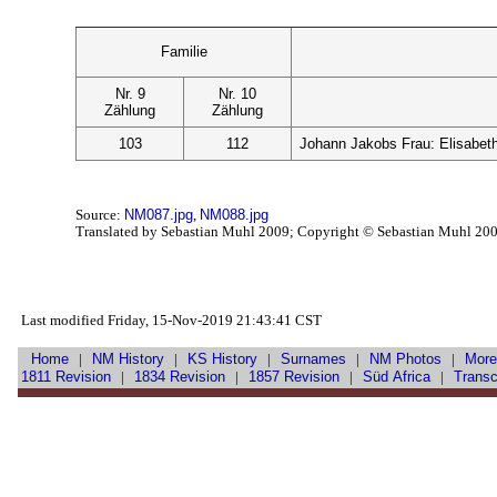
Familie
Nr. 9
Nr. 10
Zählung
Zählung
103
112
Johann Jakobs Frau: Elisabet
Source:
NM087.jpg
,
NM088.jpg
Translated by Sebastian Muhl 2009; Copyright © Sebastian Muhl 20
Last modified Friday, 15-Nov-2019 21:43:41 CST
Home
|
NM History
|
KS History
|
Surnames
|
NM Photos
|
More
1811 Revision
|
1834 Revision
|
1857 Revision
|
Süd Africa
|
Transc