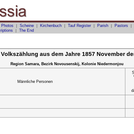
 Photos
|
Scheine
|
Kirchenbuch
|
Tauf
Register
|
Parish
|
Pastors
riptions
|
The End
 Volkszählung aus dem Jahre 1857 November de
Region Samara, Bezirk Novousenskij, Kolonie Niedermonjou
S
Männliche Personen
d