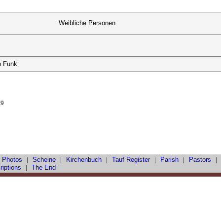
Weibliche Personen
h Funk
09
 Photos
|
Scheine
|
Kirchenbuch
|
Tauf
Register
|
Parish
|
Pastors
riptions
|
The End