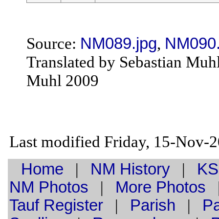
Source:
NM089.jpg
,
NM090.
Translated by Sebastian Muh
Muhl 2009
Last modified Friday, 15-Nov-
Home
|
NM History
|
KS
NM Photos
|
More Photos
Tauf
Register
|
Parish
|
Pa