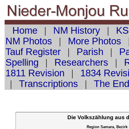
Home
|
NM History
|
KS
NM Photos
|
More Photos
Tauf
Register
|
Parish
|
Pa
Spelling
|
Researchers
|
1811 Revision
|
1834 Revis
|
Transcriptions
|
The En
Die Volkszählung aus 
Region Samara, Bezirk