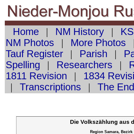
Home
|
NM History
|
KS
NM Photos
|
More Photos
Tauf
Register
|
Parish
|
Pa
Spelling
|
Researchers
|
1811 Revision
|
1834 Revis
|
Transcriptions
|
The En
Die Volkszählung aus 
Region Samara, Bezirk