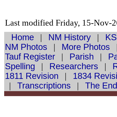
Last modified Friday, 15-Nov-
Home
|
NM History
|
KS
NM Photos
|
More Photos
Tauf
Register
|
Parish
|
Pa
Spelling
|
Researchers
|
1811 Revision
|
1834 Revis
|
Transcriptions
|
The En