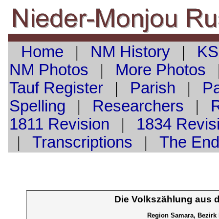
Home
|
NM History
|
KS
NM Photos
|
More Photos
Tauf
Register
|
Parish
|
Pa
Spelling
|
Researchers
|
1811 Revision
|
1834 Revis
|
Transcriptions
|
The En
Die Volkszählung aus 
Region Samara, Bezirk