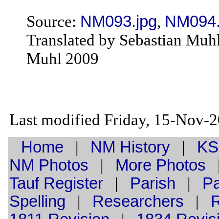
Source:
NM093.jpg
,
NM094.
Translated by Sebastian Muh
Muhl 2009
Last modified Friday, 15-Nov-
Home
|
NM History
|
KS
NM Photos
|
More Photos
Tauf
Register
|
Parish
|
Pa
Spelling
|
Researchers
|