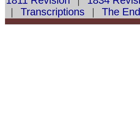
1811 Revision
|
1834 Revis
|
Transcriptions
|
The En