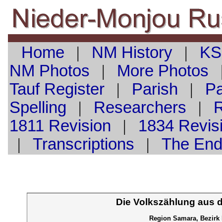
Home
|
NM History
|
KS
NM Photos
|
More Photos
Tauf
Register
|
Parish
|
Pa
Spelling
|
Researchers
|
1811 Revision
|
1834 Revis
|
Transcriptions
|
The En
Die Volkszählung aus 
Region Samara, Bezirk