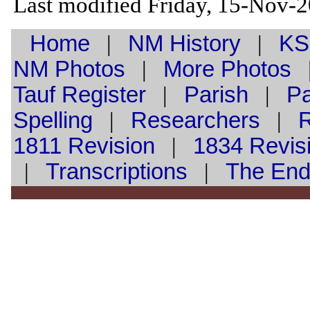
Last modified Friday, 15-Nov-
Home
|
NM History
|
KS
NM Photos
|
More Photos
Tauf
Register
|
Parish
|
Pa
Spelling
|
Researchers
|
1811 Revision
|
1834 Revis
|
Transcriptions
|
The En