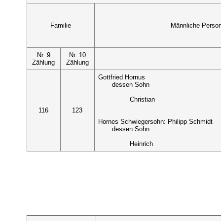
Familie
Männliche Perso
Nr. 9
Nr. 10
Zählung
Zählung
Gottfried Hornus
dessen Sohn
Christian
116
123
Hornes Schwiegersohn: Philipp Schmidt
dessen Sohn
Heinrich