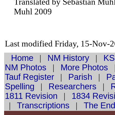
Translated by Sebastian Muh
Muhl 2009
Last modified Friday, 15-Nov-
Home
|
NM History
|
KS
NM Photos
|
More Photos
Tauf
Register
|
Parish
|
Pa
Spelling
|
Researchers
|
1811 Revision
|
1834 Revis
|
Transcriptions
|
The En