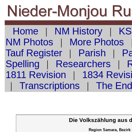
Home
|
NM History
|
KS
NM Photos
|
More Photos
Tauf
Register
|
Parish
|
Pa
Spelling
|
Researchers
|
1811 Revision
|
1834 Revis
|
Transcriptions
|
The En
Die Volkszählung aus 
Region Samara, Bezirk