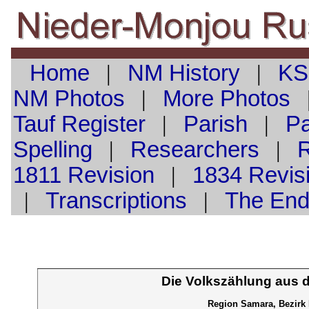
Home
|
NM History
|
KS
NM Photos
|
More Photos
Tauf
Register
|
Parish
|
Pa
Spelling
|
Researchers
|
1811 Revision
|
1834 Revis
|
Transcriptions
|
The En
Die Volkszählung aus 
Region Samara, Bezirk