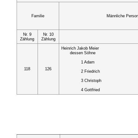
Familie
Männliche Perso
Nr. 9
Nr. 10
Zählung
Zählung
Heinrich Jakob Meier
dessen Söhne
1 Adam
118
126
2 Friedrich
3 Christoph
4 Gottfried