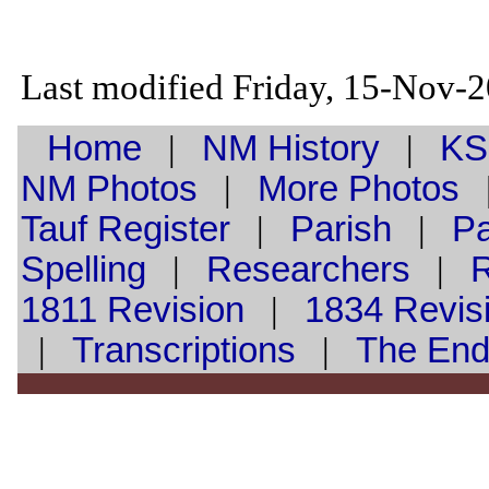
Last modified Friday, 15-Nov-
Home
|
NM History
|
KS
NM Photos
|
More Photos
Tauf
Register
|
Parish
|
Pa
Spelling
|
Researchers
|
1811 Revision
|
1834 Revis
|
Transcriptions
|
The En