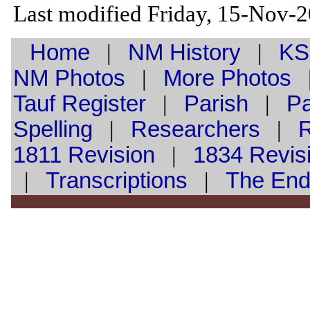
Last modified Friday, 15-Nov-
Home
|
NM History
|
KS
NM Photos
|
More Photos
Tauf
Register
|
Parish
|
Pa
Spelling
|
Researchers
|
1811 Revision
|
1834 Revis
|
Transcriptions
|
The En