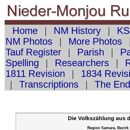
Home
|
NM History
|
KS
NM Photos
|
More Photos
Tauf
Register
|
Parish
|
Pa
Spelling
|
Researchers
|
1811 Revision
|
1834 Revis
|
Transcriptions
|
The En
Die Volkszählung aus 
Region Samara, Bezirk