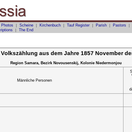
 Photos
|
Scheine
|
Kirchenbuch
|
Tauf
Register
|
Parish
|
Pastors
riptions
|
The End
 Volkszählung aus dem Jahre 1857 November de
Region Samara, Bezirk Novousenskij, Kolonie Niedermonjou
S
Männliche Personen
d