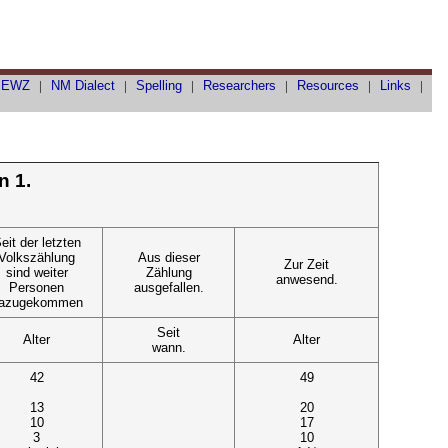
|
EWZ
|
NM Dialect
|
Spelling
|
Researchers
|
Resources
|
Links
|
n 1.
eit der letzten
Volkszählung
Aus dieser
Zur Zeit
sind weiter
Zählung
anwesend.
Personen
ausgefallen.
azugekommen
Seit
Alter
Alter
wann.
42
49
13
20
10
17
3
10