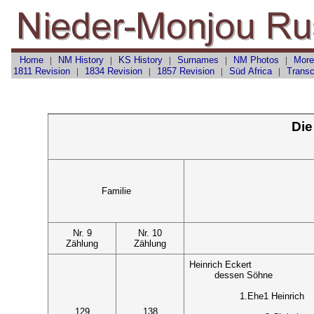
Home
|
NM History
|
KS History
|
Surnames
|
NM Photos
|
More
1811 Revision
|
1834 Revision
|
1857 Revision
|
Süd Africa
|
Transc
Die
Familie
Nr. 9
Nr. 10
Zählung
Zählung
Heinrich Eckert
dessen Söhne
1.Ehe1 Heinrich
129
138