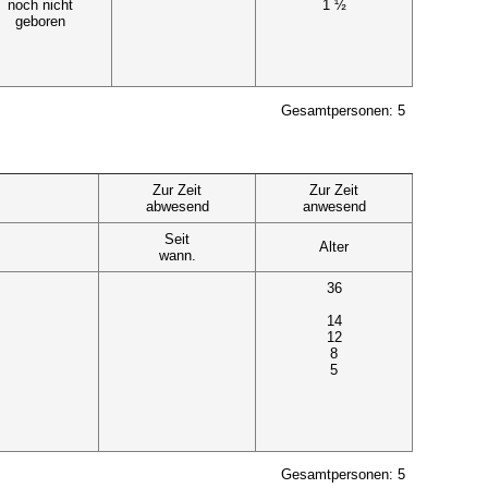
noch nicht
1 ½
geboren
Gesamtpersonen: 5
Zur Zeit
Zur Zeit
abwesend
anwesend
Seit
Alter
wann.
36
14
12
8
5
Gesamtpersonen: 5