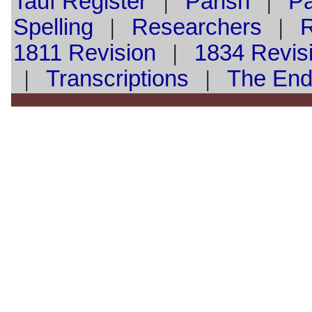
Tauf
Register
|
Parish
|
Pa
Spelling
|
Researchers
|
1811 Revision
|
1834 Revis
|
Transcriptions
|
The En