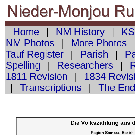
Home
|
NM History
|
KS
NM Photos
|
More Photos
Tauf
Register
|
Parish
|
Pa
Spelling
|
Researchers
|
1811 Revision
|
1834 Revis
|
Transcriptions
|
The En
Die Volkszählung aus 
Region Samara, Bezirk