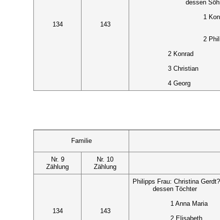
dessen Söh
1 Kon
134
143
2 Phil
2 Konrad
3 Christian
4 Georg
Familie
Nr. 9
Nr. 10
Zählung
Zählung
Philipps Frau: Christina Gerdt
dessen Töchter
1 Anna Maria
134
143
2 Elisabeth