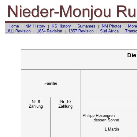
Home
|
NM History
|
KS History
|
Surnames
|
NM Photos
|
More
1811 Revision
|
1834 Revision
|
1857 Revision
|
Süd Africa
|
Transc
Die
Familie
Nr. 9
Nr. 10
Zählung
Zählung
Philipp Rosengren
dessen Söhne
1 Martin