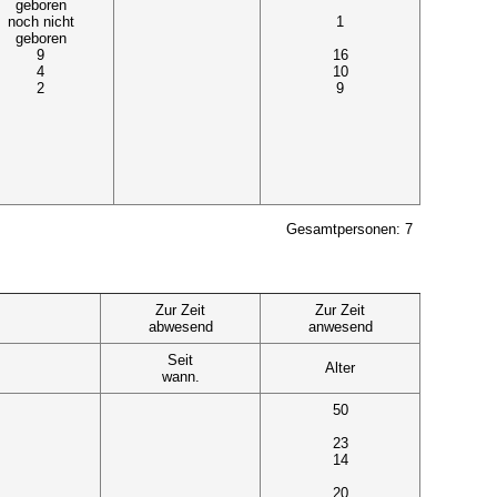
geboren
noch nicht
1
geboren
9
16
4
10
2
9
Gesamtpersonen: 7
Zur Zeit
Zur Zeit
abwesend
anwesend
Seit
Alter
wann.
50
23
14
20