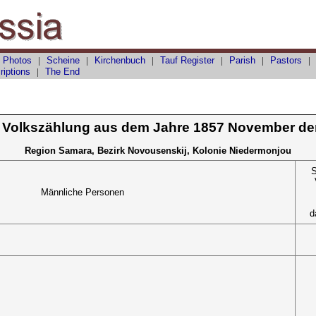
 Photos
|
Scheine
|
Kirchenbuch
|
Tauf
Register
|
Parish
|
Pastors
riptions
|
The End
 Volkszählung aus dem Jahre 1857 November de
Region Samara, Bezirk Novousenskij, Kolonie Niedermonjou
S
Männliche Personen
d