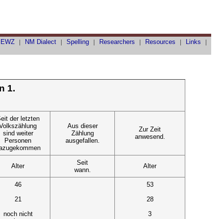
|
EWZ
|
NM Dialect
|
Spelling
|
Researchers
|
Resources
|
Links
|
n 1.
eit der letzten
Volkszählung
Aus dieser
Zur Zeit
sind weiter
Zählung
anwesend.
Personen
ausgefallen.
azugekommen
Seit
Alter
Alter
wann.
46
53
21
28
noch nicht
3