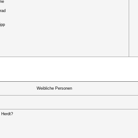
ne
rad
ipp
Weibliche Personen
? Herdt?