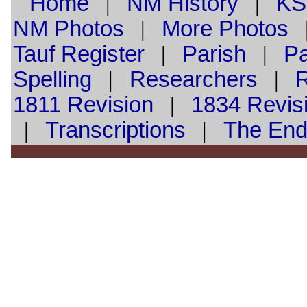
Home
|
NM History
|
KS
NM Photos
|
More Photos
Tauf
Register
|
Parish
|
Pa
Spelling
|
Researchers
|
1811 Revision
|
1834 Revis
|
Transcriptions
|
The En