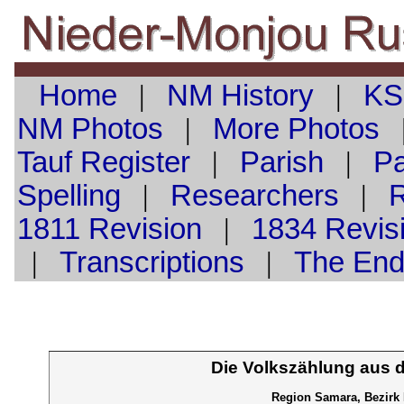
Home
|
NM History
|
KS
NM Photos
|
More Photos
Tauf
Register
|
Parish
|
Pa
Spelling
|
Researchers
|
1811 Revision
|
1834 Revis
|
Transcriptions
|
The En
Die Volkszählung aus 
Region Samara, Bezirk