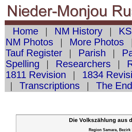
Home
|
NM History
|
KS
NM Photos
|
More Photos
Tauf
Register
|
Parish
|
Pa
Spelling
|
Researchers
|
1811 Revision
|
1834 Revis
|
Transcriptions
|
The En
Die Volkszählung aus 
Region Samara, Bezirk