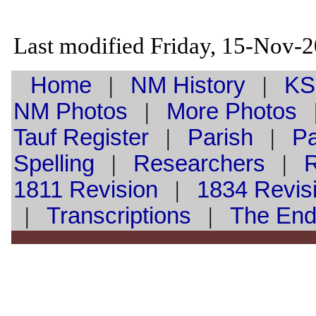
Last modified Friday, 15-Nov-
Home
|
NM History
|
KS
NM Photos
|
More Photos
Tauf
Register
|
Parish
|
Pa
Spelling
|
Researchers
|
1811 Revision
|
1834 Revis
|
Transcriptions
|
The En