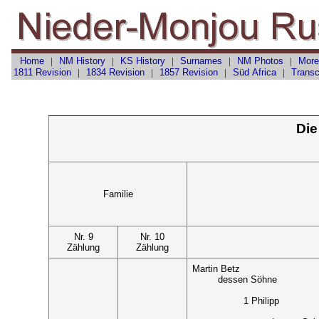
Home
|
NM History
|
KS History
|
Surnames
|
NM Photos
|
More
1811 Revision
|
1834 Revision
|
1857 Revision
|
Süd Africa
|
Transc
Die
Familie
Nr. 9
Nr. 10
Zählung
Zählung
Martin Betz
dessen Söhne
1 Philipp