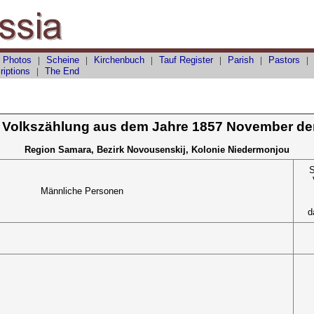
 Photos
|
Scheine
|
Kirchenbuch
|
Tauf
Register
|
Parish
|
Pastors
riptions
|
The End
 Volkszählung aus dem Jahre 1857 November de
Region Samara, Bezirk Novousenskij, Kolonie Niedermonjou
S
Männliche Personen
d