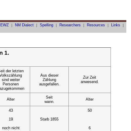
|
EWZ
|
NM Dialect
|
Spelling
|
Researchers
|
Resources
|
Links
|
n 1.
eit der letzten
Volkszählung
Aus dieser
Zur Zeit
sind weiter
Zählung
anwesend.
Personen
ausgefallen.
azugekommen
Seit
Alter
Alter
wann.
43
50
19
Starb 1855
noch nicht
6