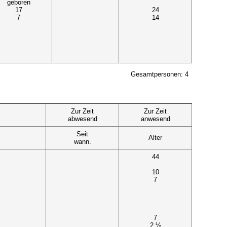
geboren
17
24
7
14
Gesamtpersonen: 4
Zur Zeit
Zur Zeit
abwesend
anwesend
Seit
Alter
wann.
44
10
7
7
2 ½