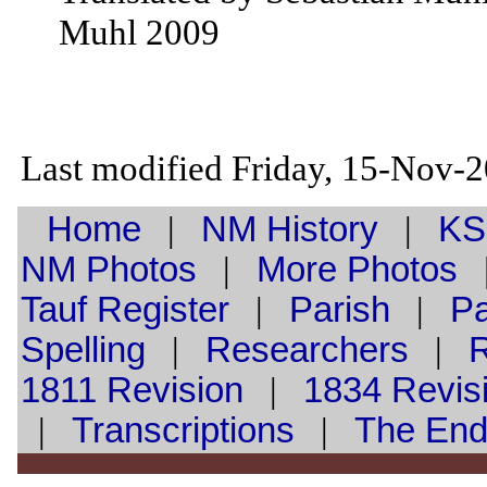
Muhl 2009
Last modified Friday, 15-Nov-
Home
|
NM History
|
KS
NM Photos
|
More Photos
Tauf
Register
|
Parish
|
Pa
Spelling
|
Researchers
|
1811 Revision
|
1834 Revis
|
Transcriptions
|
The En