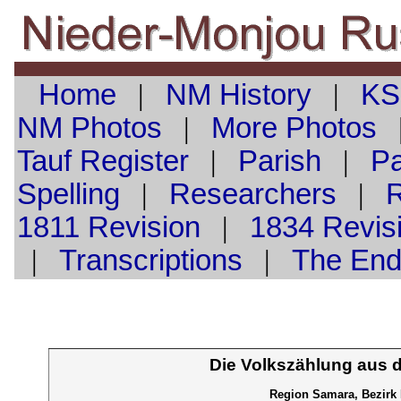
Home
|
NM History
|
KS
NM Photos
|
More Photos
Tauf
Register
|
Parish
|
Pa
Spelling
|
Researchers
|
1811 Revision
|
1834 Revis
|
Transcriptions
|
The En
Die Volkszählung aus 
Region Samara, Bezirk