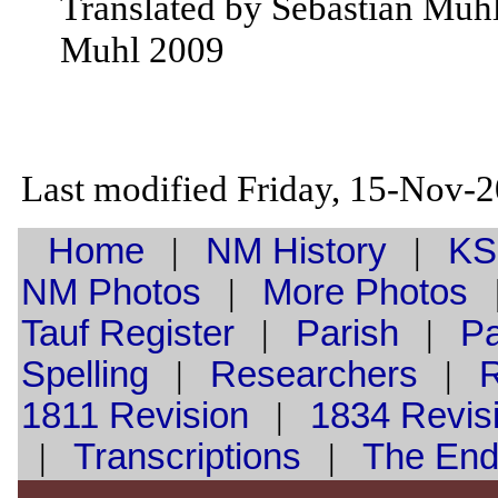
Translated by Sebastian Muh
Muhl 2009
Last modified Friday, 15-Nov-
Home
|
NM History
|
KS
NM Photos
|
More Photos
Tauf
Register
|
Parish
|
Pa
Spelling
|
Researchers
|
1811 Revision
|
1834 Revis
|
Transcriptions
|
The En