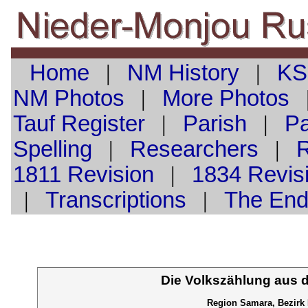
Home
|
NM History
|
KS
NM Photos
|
More Photos
Tauf
Register
|
Parish
|
Pa
Spelling
|
Researchers
|
1811 Revision
|
1834 Revis
|
Transcriptions
|
The En
Die Volkszählung aus 
Region Samara, Bezirk