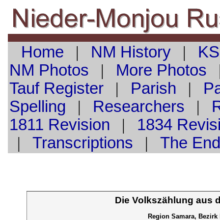
Home
|
NM History
|
KS
NM Photos
|
More Photos
Tauf
Register
|
Parish
|
Pa
Spelling
|
Researchers
|
1811 Revision
|
1834 Revis
|
Transcriptions
|
The En
Die Volkszählung aus 
Region Samara, Bezirk