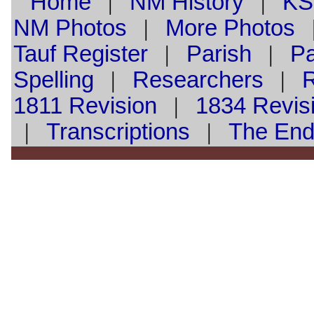
Home
|
NM History
|
KS
NM Photos
|
More Photos
Tauf
Register
|
Parish
|
Pa
Spelling
|
Researchers
|
1811 Revision
|
1834 Revis
|
Transcriptions
|
The En