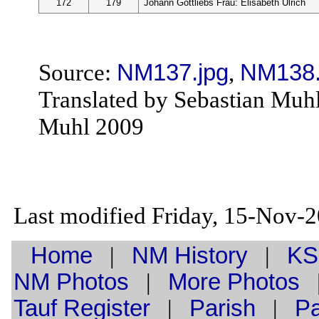
172
179
Johann Gottliebs Frau: Elisabeth Ulrich
Source:
NM137.jpg
,
NM138.
Translated by Sebastian Muh
Muhl 2009
Last modified Friday, 15-Nov-
Home
|
NM History
|
KS
NM Photos
|
More Photos
Tauf
Register
|
Parish
|
Pa