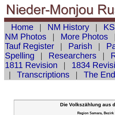
Home
|
NM History
|
KS
NM Photos
|
More Photos
Tauf
Register
|
Parish
|
Pa
Spelling
|
Researchers
|
1811 Revision
|
1834 Revis
|
Transcriptions
|
The En
Die Volkszählung aus 
Region Samara, Bezirk