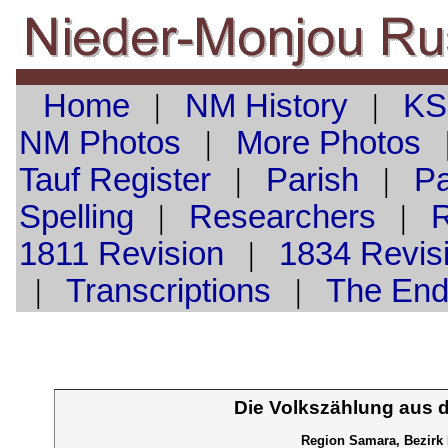
Home
|
NM History
|
KS
NM Photos
|
More Photos
Tauf
Register
|
Parish
|
Pa
Spelling
|
Researchers
|
1811 Revision
|
1834 Revis
|
Transcriptions
|
The En
Die Volkszählung aus 
Region Samara, Bezirk