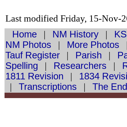
Last modified Friday, 15-Nov-
Home
|
NM History
|
KS
NM Photos
|
More Photos
Tauf
Register
|
Parish
|
Pa
Spelling
|
Researchers
|
1811 Revision
|
1834 Revis
|
Transcriptions
|
The En