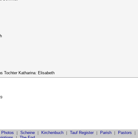
ch
s Tochter Katharina: Elisabeth
09
 Photos
|
Scheine
|
Kirchenbuch
|
Tauf
Register
|
Parish
|
Pastors
riptions
|
The End