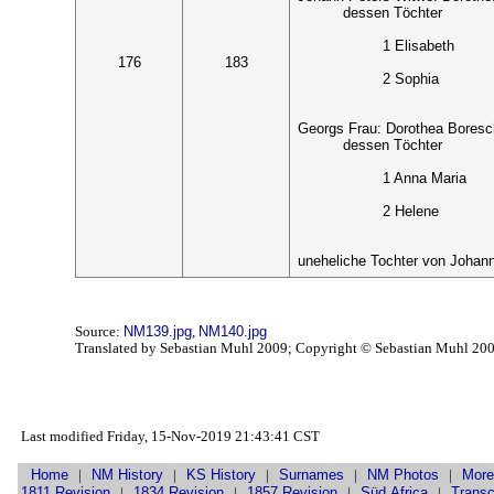
dessen Töchter
1 Elisabeth
176
183
2 Sophia
Georgs Frau: Dorothea Bores
dessen Töchter
1 Anna Maria
2 Helene
uneheliche Tochter von Johann
Source:
NM139.jpg
,
NM140.jpg
Translated by Sebastian Muhl 2009; Copyright © Sebastian Muhl 20
Last modified Friday, 15-Nov-2019 21:43:41 CST
Home
|
NM History
|
KS History
|
Surnames
|
NM Photos
|
More
1811 Revision
|
1834 Revision
|
1857 Revision
|
Süd Africa
|
Transc