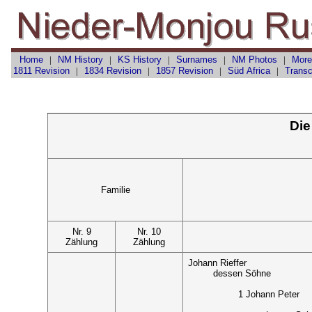
Home
|
NM History
|
KS History
|
Surnames
|
NM Photos
|
More
1811 Revision
|
1834 Revision
|
1857 Revision
|
Süd Africa
|
Transc
Die
Familie
Nr. 9
Nr. 10
Zählung
Zählung
Johann Rieffer
dessen Söhne
1 Johann Peter