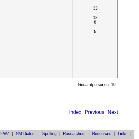
33
12
8
5
Gesamtpersonen: 10
Index
|
Previous
|
Next
|
EWZ
|
NM Dialect
|
Spelling
|
Researchers
|
Resources
|
Links
|