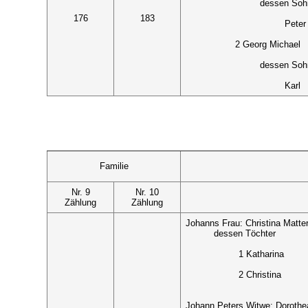
dessen Soh
176
183
Peter
2 Georg Michael
dessen Soh
Karl
Familie
Nr. 9
Nr. 10
Zählung
Zählung
Johanns Frau: Christina Matte
dessen Töchter
1 Katharina
2 Christina
Johann Peters Witwe: Doroth