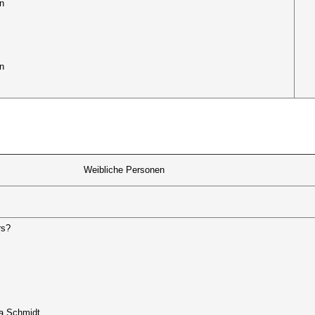
n
n
Weibliche Personen
rs?
ea Schmidt