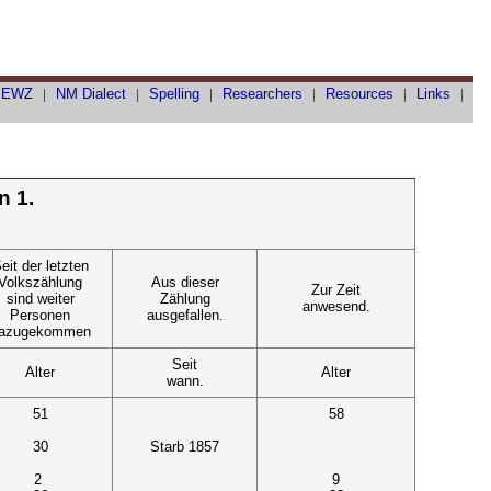
|
EWZ
|
NM Dialect
|
Spelling
|
Researchers
|
Resources
|
Links
|
n 1.
eit der letzten
Volkszählung
Aus dieser
Zur Zeit
sind weiter
Zählung
anwesend.
Personen
ausgefallen.
azugekommen
Seit
Alter
Alter
wann.
51
58
30
Starb 1857
2
9