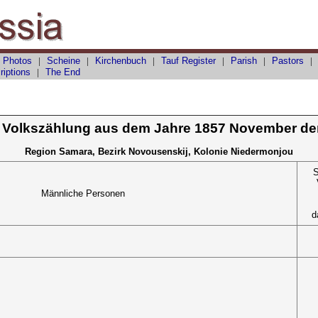
 Photos
|
Scheine
|
Kirchenbuch
|
Tauf
Register
|
Parish
|
Pastors
riptions
|
The End
 Volkszählung aus dem Jahre 1857 November de
Region Samara, Bezirk Novousenskij, Kolonie Niedermonjou
S
Männliche Personen
d