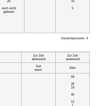
26
33
noch nicht
5
geboren
Gesamtpersonen: 4
Zur Zeit
Zur Zeit
abwesend
anwesend
Seit
Alter
wann.
58
26
18
40
12
1