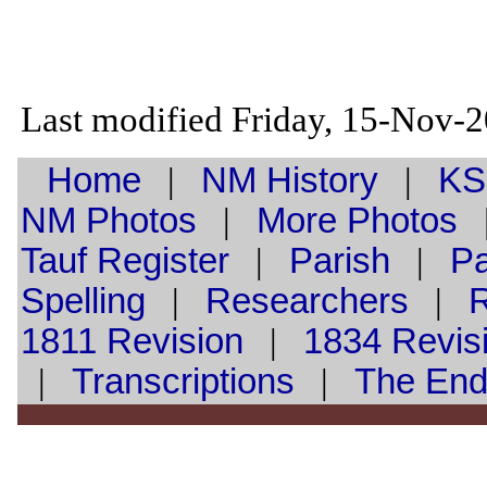
Last modified Friday, 15-Nov-
Home
|
NM History
|
KS
NM Photos
|
More Photos
Tauf
Register
|
Parish
|
Pa
Spelling
|
Researchers
|
1811 Revision
|
1834 Revis
|
Transcriptions
|
The En