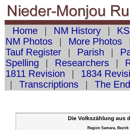
Home
|
NM History
|
KS
NM Photos
|
More Photos
Tauf
Register
|
Parish
|
Pa
Spelling
|
Researchers
|
1811 Revision
|
1834 Revis
|
Transcriptions
|
The En
Die Volkszählung aus 
Region Samara, Bezirk