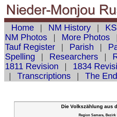
Home
|
NM History
|
KS
NM Photos
|
More Photos
Tauf
Register
|
Parish
|
Pa
Spelling
|
Researchers
|
1811 Revision
|
1834 Revis
|
Transcriptions
|
The En
Die Volkszählung aus 
Region Samara, Bezirk