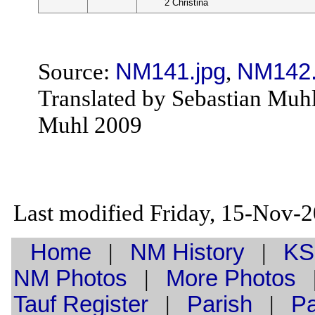
2 Christina
Source:
NM141.jpg
,
NM142.
Translated by Sebastian Muh
Muhl 2009
Last modified Friday, 15-Nov-
Home
|
NM History
|
KS
NM Photos
|
More Photos
Tauf
Register
|
Parish
|
Pa