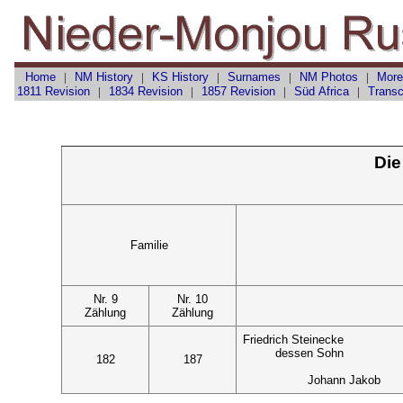
Home
|
NM History
|
KS History
|
Surnames
|
NM Photos
|
More
1811 Revision
|
1834 Revision
|
1857 Revision
|
Süd Africa
|
Transc
Die
Familie
Nr. 9
Nr. 10
Zählung
Zählung
Friedrich Steinecke
dessen Sohn
182
187
Johann Jakob