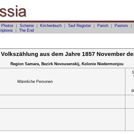
 Photos
|
Scheine
|
Kirchenbuch
|
Tauf
Register
|
Parish
|
Pastors
riptions
|
The End
 Volkszählung aus dem Jahre 1857 November de
Region Samara, Bezirk Novousenskij, Kolonie Niedermonjou
S
Männliche Personen
d