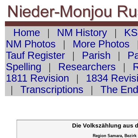
Home
|
NM History
|
KS
NM Photos
|
More Photos
Tauf
Register
|
Parish
|
Pa
Spelling
|
Researchers
|
1811 Revision
|
1834 Revis
|
Transcriptions
|
The En
Die Volkszählung aus 
Region Samara, Bezirk