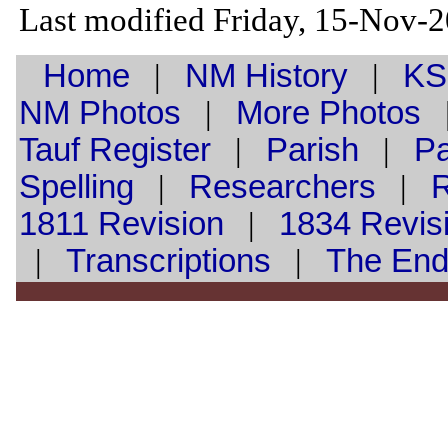
Last modified Friday, 15-Nov-
Home
|
NM History
|
KS
NM Photos
|
More Photos
Tauf
Register
|
Parish
|
Pa
Spelling
|
Researchers
|
1811 Revision
|
1834 Revis
|
Transcriptions
|
The En