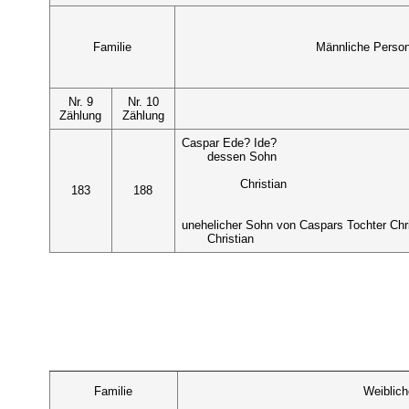
Familie
Männliche Perso
Nr. 9
Nr. 10
Zählung
Zählung
Caspar Ede? Ide?
dessen Sohn
Christian
183
188
unehelicher Sohn von Caspars Tochter Chri
Christian
Familie
Weiblic