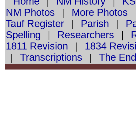
Home
|
NM History
|
KS
NM Photos
|
More Photos
Tauf
Register
|
Parish
|
Pa
Spelling
|
Researchers
|
1811 Revision
|
1834 Revis
|
Transcriptions
|
The En