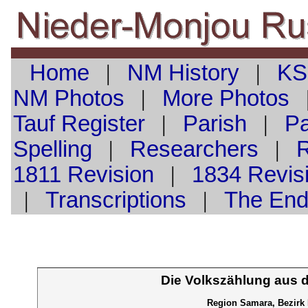
Home
|
NM History
|
KS
NM Photos
|
More Photos
Tauf
Register
|
Parish
|
Pa
Spelling
|
Researchers
|
1811 Revision
|
1834 Revis
|
Transcriptions
|
The En
Die Volkszählung aus 
Region Samara, Bezirk